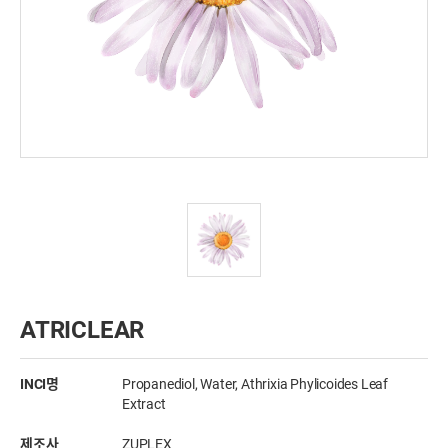
ATRICLEAR
INCI명
Propanediol, Water, Athrixia Phylicoides Leaf
Extract
제조사
ZUPLEX