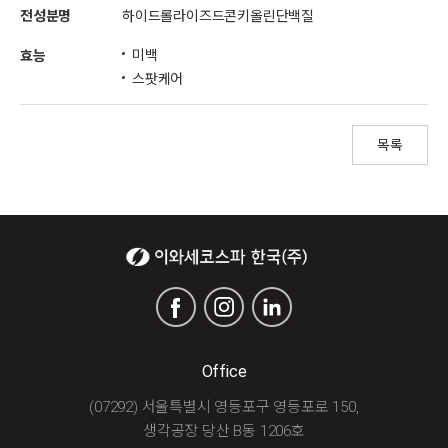
전성분명
하이드롤라이즈드콘키올린단백질
미백
효능
스팟케어
목록
Office
(07292) 서울특별시 영등포구 영등포로 150,
생각공장 당산 B동 1206호