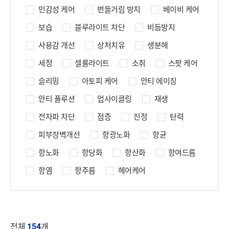
민감성 케어
번들거림 방지
베이비 케어
보습
블루라이트 차단
비듬방지
사용감 개선
상처치유
생분해
세정
셀룰라이트
소취
스팟 케어
슬리밍
아토피 케어
안티 에이징
안티 폴루션
업사이클링
재생
전자파 차단
점증
진정
탄력
피부장벽개선
항광노화
항균
항노화
항당화
항산화
항여드름
항염
항주름
헤어케어
전체
154
개