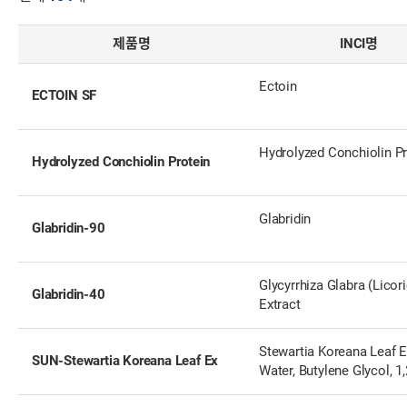
제품명
INCI명
Ectoin
ECTOIN SF
Hydrolyzed Conchiolin Pr
Hydrolyzed Conchiolin Protein
Glabridin
Glabridin-90
Glycyrrhiza Glabra (Licor
Glabridin-40
Extract
Stewartia Koreana Leaf E
SUN-Stewartia Koreana Leaf Ex
Water, Butylene Glycol, 1,
Hexanediol, Caprylyl Glyc