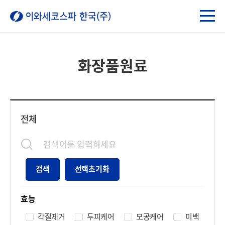
화장품원료
전체
검색
선택초기화
효능
각질제거
두피케어
모공케어
미백