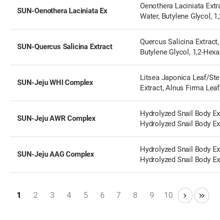
Oenothera Laciniata Extra
SUN-Oenothera Laciniata Ex
Water, Butylene Glycol, 1,
Hexanediol, Caprylyl Glyc
Quercus Salicina Extract,
SUN-Quercus Salicina Extract
Butylene Glycol, 1,2-Hexa
Caprylyl Glycol
Litsea Japonica Leaf/St
SUN-Jeju WHI Complex
Extract, Alnus Firma Lea
Extract, Euscaphis Japon
Extract, Water, Butylene G
Hydrolyzed Snail Body Ex
SUN-Jeju AWR Complex
1,2-Hexanediol, Caprylyl 
Hydrolyzed Snail Body Ex
Litsea Japonica Leaf/St
Extract, Water, Butylene G
Hydrolyzed Snail Body Ex
SUN-Jeju AAG Complex
1,2-Hexanediol, Caprylyl 
Hydrolyzed Snail Body Ex
Litsea Japonica Leaf/St
Extract, Water, Butylene G
1,2-Hexanediol, Caprylyl 
1
2
3
4
5
6
7
8
9
10